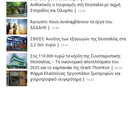
Ανθεκτικός ο τουρισμός στη Θεσσαλία με αιχμή
Σποράδες και Όλυμπο
|
15:04
Άγνωστο ποιοι αναλαμβάνουν τα έργα του
ΔΕΔΔΗΕ
|
13:40
ΣΒΘΣΕ: Aνοδος των εξαγωγών της Θεσσαλίας στα
2,2 δισ. ευρώ
|
12:41
Στις 110.000 ευρώ τα κέρδη της Συνεταιριστικής
Θεσσαλίας – Τα οικονομικά αποτελέσματα του
2025 και το καμπανάκι της Grant Thornton
|
09:26
Φάρμα Ελασσόνας: Εργοστάσιο ζωοτροφών και
χοιροτροφικό συγκρότημα
|
10:32
Η Πειραιώς ολοκληρώνει την εξαγορά του ΙΑΣΩ
|
14:53
Το νέο ΜΙΔΑ αλλάζει τα δεδομένα στον
θεσσαλικό κάμπο
|
12:16
Eλεγχοι της Περιφέρειας Θεσσαλίας σε 10 μονάδες