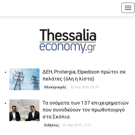
Tog
nav
ΔΕΗ, Protergia, Elpedison πρώτοι σε
πελάτες (όλη η λίστα)
12 Αυγ 2020, 09:29
Ηλεκτρισμός
Τα ονόματα των 137 επιχειρηματιών
που συνοδεύουν τον πρωθυπουργό
στα Σκόπια
02 Απρ 2019, 17:01
Ειδήσεις