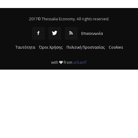
ανακύκλωσης
|
16:25
2017© Thessalia Economy. All rights reserved.
Επικοινωνία
Ταυτότητα
Όροι Χρήσης
Πολιτική Προστασίας
Cookies
with
from
urbanIT