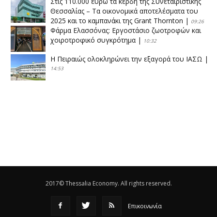
Στις 110.000 ευρώ τα κέρδη της Συνεταιριστικής
Θεσσαλίας – Τα οικονομικά αποτελέσματα του
2025 και το καμπανάκι της Grant Thornton
|
09:26
Φάρμα Ελασσόνας: Εργοστάσιο ζωοτροφών και
χοιροτροφικό συγκρότημα
|
10:32
Η Πειραιώς ολοκληρώνει την εξαγορά του ΙΑΣΩ
|
14:53
Το νέο ΜΙΔΑ αλλάζει τα δεδομένα στον
θεσσαλικό κάμπο
|
12:16
Eλεγχοι της Περιφέρειας Θεσσαλίας σε 10 μονάδες
ανακύκλωσης
|
16:25
Η απελευθέρωση της αγοράς ενώνει τα Θεσσαλικά
ΚΤΕΛ
|
16:17
2017© Thessalia Economy. All rights reserved.
Επικοινωνία