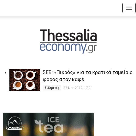
Tog
nav
ΣΕΒ: «Πικρός» για τα κρατικά ταμεία ο
φόρος στον καφέ
27 Νοε 2017, 17:04
Ειδήσεις