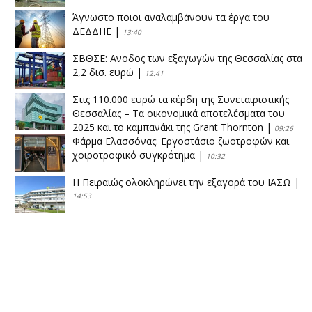
Άγνωστο ποιοι αναλαμβάνουν τα έργα του
ΔΕΔΔΗΕ
|
13:40
ΣΒΘΣΕ: Aνοδος των εξαγωγών της Θεσσαλίας στα
2,2 δισ. ευρώ
|
12:41
Στις 110.000 ευρώ τα κέρδη της Συνεταιριστικής
Θεσσαλίας – Τα οικονομικά αποτελέσματα του
2025 και το καμπανάκι της Grant Thornton
|
09:26
Φάρμα Ελασσόνας: Εργοστάσιο ζωοτροφών και
χοιροτροφικό συγκρότημα
|
10:32
Η Πειραιώς ολοκληρώνει την εξαγορά του ΙΑΣΩ
|
14:53
Το νέο ΜΙΔΑ αλλάζει τα δεδομένα στον
θεσσαλικό κάμπο
|
12:16
Eλεγχοι της Περιφέρειας Θεσσαλίας σε 10 μονάδες
ανακύκλωσης
|
16:25
Η απελευθέρωση της αγοράς ενώνει τα Θεσσαλικά