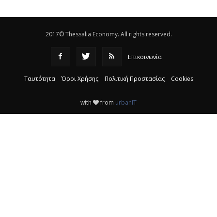
ΚΤΕΛ
|
16:17
2017© Thessalia Economy. All rights reserved.
Επικοινωνία
Ταυτότητα
Όροι Χρήσης
Πολιτική Προστασίας
Cookies
with
from
urbanIT