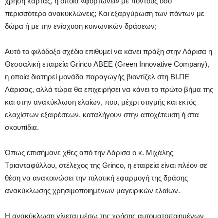
χρήση κάρτας, η οποία «φορτώνει» με πόντους όσο
περισσότερο ανακυκλώνεις; Και εξαργύρωση των πόντων με
δώρα ή με την ενίσχυση κοινωνικών δράσεων;
Αυτό το φιλόδοξο σχέδιο επιθυμεί να κάνει πράξη στην Λάρισα η
Θεσσαλική εταιρεία Grinco ΑΒΕΕ (Green Innovative Company),
η οποία διατηρεί μονάδα παραγωγής βιοντίζελ στη ΒΙ.ΠΕ
Λάρισας, αλλά τώρα θα επιχειρήσει να κάνει το πρώτο βήμα της
και στην ανακύκλωση ελαίων, που, μέχρι στιγμής και εκτός
ελαχίστων εξαιρέσεων, καταλήγουν στην αποχέτευση ή στα
σκουπίδια.
Όπως επισήμανε χθες από την Λάρισα ο κ. Μιχάλης
Τριανταφύλλου, στέλεχος της Grinco, η εταιρεία είναι πλέον σε
θέση να ανακοινώσει την πιλοτική εφαρμογή της δράσης
ανακύκλωσης χρησιμοποιημένων μαγειρικών ελαίων.
Η ανακύκλωση γίνεται μέσω της χρήσης αυτοματοποιημένων