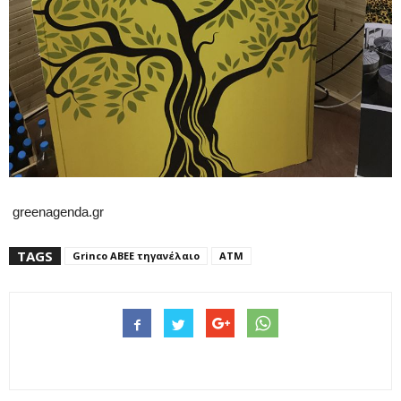
greenagenda.gr
TAGS
Grinco ΑΒΕΕ τηγανέλαιο
ΑΤΜ