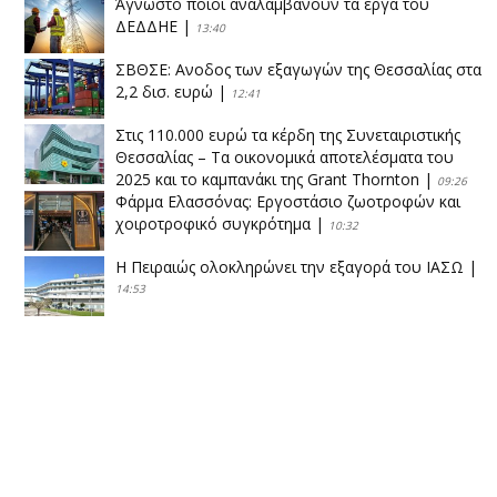
Άγνωστο ποιοι αναλαμβάνουν τα έργα του
ΔΕΔΔΗΕ
|
13:40
ΣΒΘΣΕ: Aνοδος των εξαγωγών της Θεσσαλίας στα
2,2 δισ. ευρώ
|
12:41
Στις 110.000 ευρώ τα κέρδη της Συνεταιριστικής
Θεσσαλίας – Τα οικονομικά αποτελέσματα του
2025 και το καμπανάκι της Grant Thornton
|
09:26
Φάρμα Ελασσόνας: Εργοστάσιο ζωοτροφών και
χοιροτροφικό συγκρότημα
|
10:32
Η Πειραιώς ολοκληρώνει την εξαγορά του ΙΑΣΩ
|
14:53
Το νέο ΜΙΔΑ αλλάζει τα δεδομένα στον
θεσσαλικό κάμπο
|
12:16
Eλεγχοι της Περιφέρειας Θεσσαλίας σε 10 μονάδες
ανακύκλωσης
|
16:25
Η απελευθέρωση της αγοράς ενώνει τα Θεσσαλικά
ΚΤΕΛ
|
16:17