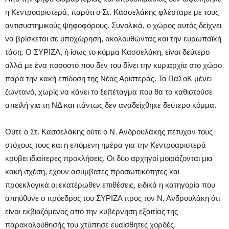
η Κεντροαριστερά, παρότι ο Στ. Κασσελάκης φλέρταρε με τους
αντισυστημικούς ψηφοφόρους. Συνολικά, ο χώρος αυτός δείχνει
να βρίσκεται σε υποχώρηση, ακολουθώντας και την ευρωπαϊκή
τάση. Ο ΣΥΡΙΖΑ, ή ίσως το κόμμα Κασσελάκη, είναι δεύτερο
αλλά με ένα ποσοστό που δεν του δίνει την κυριαρχία στο χώρο
παρά την κακή επίδοση της Νέας Αριστεράς. Το ΠαΣοΚ μένει
ζωντανό, χωρίς να κάνει το ξεπέταγμα που θα το καθιστούσε
απειλή για τη ΝΔ και πάντως δεν αναδείχθηκε δεύτερο κόμμα.
Ούτε ο Στ. Κασσελάκης ούτε ο Ν. Ανδρουλάκης πέτυχαν τους
στόχους τους και η επόμενη ημέρα για την Κεντροαριστερά
κρύβει ιδιαίτερες προκλήσεις. Οι δύο αρχηγοί μοιράζονται μια
κακή σχέση, έχουν ασύμβατες προσωπικότητες και
προεκλογικά οι εκατέρωθεν επιθέσεις, ειδικά η κατηγορία που
απηύθυνε ο πρόεδρος του ΣΥΡΙΖΑ προς τον Ν. Ανδρουλάκη ότι
είναι εκβιαζόμενος από την κυβέρνηση εξαιτίας της
παρακολούθησής του χτύπησε ευαίσθητες χορδές.