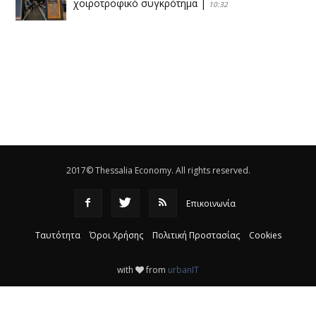
χοιροτροφικό συγκρότημα
|
10:32
Η Πειραιώς ολοκληρώνει την εξαγορά του ΙΑΣΩ
|
14:53
Το νέο ΜΙΔΑ αλλάζει τα δεδομένα στον
θεσσαλικό κάμπο
|
12:16
Eλεγχοι της Περιφέρειας Θεσσαλίας σε 10 μονάδες
ανακύκλωσης
|
16:25
2017© Thessalia Economy. All rights reserved.
Επικοινωνία
Ταυτότητα
Όροι Χρήσης
Πολιτική Προστασίας
Cookies
with
from
urbanIT