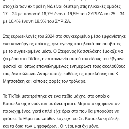
στοιχεία των exit poll η ΝΔ είναι δεύτερη στις ηλικιακές ομάδες
17 – 24 με ποσοστό 16,7% έναντι 19,5% του ΣΥΡΙΖΑ και 25 – 34
με 16,4% έναντι 18,9% του ΣΥΡΙΖΑ.
Στις ευρωεκλογές του 2024 στο συγκεκριμένο μέσο εμφανίστηκε
ένα καινούργιος παίκτης, φωτογενής και ηλιακά πιο συμβατός
με το συγκεκριμένο μέσο. Ο Στέφανος Κασσελάκης έμοιαζε να
ζει μέσα στο TikTok, η επικοινωνία αυτού του είδους του έβγαινε
φυσικά και όπως επανειλημμένως ενημέρωσε τους ακολούθους
του, δεν κώλωνε. Αντιμετώπιζε ευθέως τις προκλήσεις του Κ.
Μητσοτάκη και κάποιες φορές τον τρόλαρε.
Το TikTok μετατράπηκε σε ένα πεδίο μάχης, στο οποίο ο
Κασσελάκης κινούνταν με άνεση και ο Μητσοτάκης φαινόταν
παρωχημένος, γιατί απλά είχε όρια στο που θα μπορούσε να
φτάσει. Το θέμα του «πόθεν έσχες» του Στ. Κασσελάκη έδειξε
και τα όρια των ψηφοφόρων. Οι νέοι, και όχι μόνο,