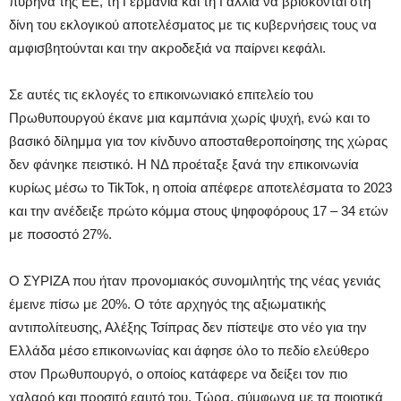
πυρήνα της ΕΕ, τη Γερμανία και τη Γαλλία να βρίσκονται στη
δίνη του εκλογικού αποτελέσματος με τις κυβερνήσεις τους να
αμφισβητούνται και την ακροδεξιά να παίρνει κεφάλι.
Σε αυτές τις εκλογές το επικοινωνιακό επιτελείο του
Πρωθυπουργού έκανε μια καμπάνια χωρίς ψυχή, ενώ και το
βασικό δίλημμα για τον κίνδυνο αποσταθεροποίησης της χώρας
δεν φάνηκε πειστικό. Η ΝΔ προέταξε ξανά την επικοινωνία
κυρίως μέσω το TikTok, η οποία απέφερε αποτελέσματα το 2023
και την ανέδειξε πρώτο κόμμα στους ψηφοφόρους 17 – 34 ετών
με ποσοστό 27%.
Ο ΣΥΡΙΖΑ που ήταν προνομιακός συνομιλητής της νέας γενιάς
έμεινε πίσω με 20%. Ο τότε αρχηγός της αξιωματικής
αντιπολίτευσης, Αλέξης Τσίπρας δεν πίστεψε στο νέο για την
Ελλάδα μέσο επικοινωνίας και άφησε όλο το πεδίο ελεύθερο
στον Πρωθυπουργό, ο οποίος κατάφερε να δείξει τον πιο
χαλαρό και προσιτό εαυτό του. Τώρα, σύμφωνα με τα ποιοτικά