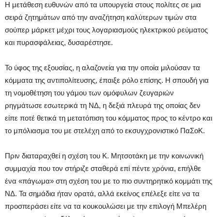
Η μετάθεση ευθυνών από τα υπουργεία στους πολίτες σε μια
σειρά ζητημάτων από την αναζήτηση καλύτερων τιμών στα
σούπερ μάρκετ μέχρι τους λογαριασμούς ηλεκτρικού ρεύματος
και πυρασφάλειας, δυσαρέστησε.
Το ύφος της εξουσίας, η αλαζονεία για την οποία μιλούσαν τα
κόμματα της αντιπολίτευσης, έπαιξε ρόλο επίσης. Η σπουδή για
τη νομοθέτηση του γάμου των ομόφυλων ζευγαριών
ρηγμάτωσε εσωτερικά τη ΝΔ, η δεξιά πλευρά της οποίας δεν
είπε ποτέ θετικά τη μετατόπιση του κόμματος προς το κέντρο και
το μπόλιασμα του με στελέχη από το εκσυγχρονιστικό ΠαΣοΚ.
Πριν διαταραχθεί η σχέση του Κ. Μητσοτάκη με την κοινωνική
συμμαχία που τον στήριζε σταθερά επί πέντε χρόνια, επήλθε
ένα «πάγωμα» στη σχέση του με το πιο συντηρητικό κομμάτι της
ΝΔ. Τα σημάδια ήταν ορατά, αλλά εκείνος επέλεξε είτε να τα
προσπεράσει είτε να τα κουκουλώσει με την επιλογή Μπελέρη