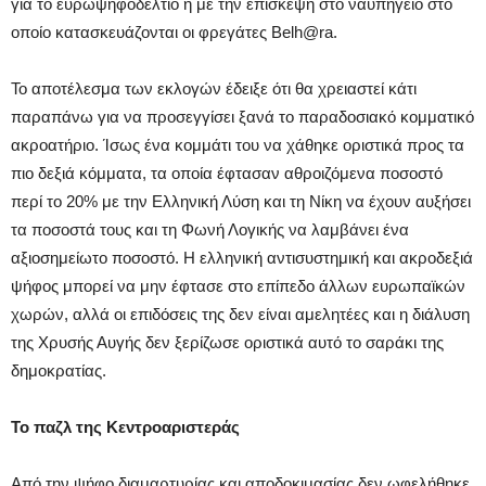
για το ευρωψηφοδέλτιο ή με την επίσκεψη στο ναυπηγείο στο
οποίο κατασκευάζονται οι φρεγάτες Belh@ra.
Το αποτέλεσμα των εκλογών έδειξε ότι θα χρειαστεί κάτι
παραπάνω για να προσεγγίσει ξανά το παραδοσιακό κομματικό
ακροατήριο. Ίσως ένα κομμάτι του να χάθηκε οριστικά προς τα
πιο δεξιά κόμματα, τα οποία έφτασαν αθροιζόμενα ποσοστό
περί το 20% με την Ελληνική Λύση και τη Νίκη να έχουν αυξήσει
τα ποσοστά τους και τη Φωνή Λογικής να λαμβάνει ένα
αξιοσημείωτο ποσοστό. Η ελληνική αντισυστημική και ακροδεξιά
ψήφος μπορεί να μην έφτασε στο επίπεδο άλλων ευρωπαϊκών
χωρών, αλλά οι επιδόσεις της δεν είναι αμελητέες και η διάλυση
της Χρυσής Αυγής δεν ξερίζωσε οριστικά αυτό το σαράκι της
δημοκρατίας.
Το παζλ της Κεντροαριστεράς
Από την ψήφο διαμαρτυρίας και αποδοκιμασίας δεν ωφελήθηκε