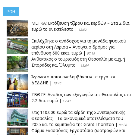
ΡΟΗ
ΜΕΤΚΑ: Εκτόξευση τζίρου και κερδών – Στα 2 δισ.
ευρώ το ανεκτέλεστο
|
12:52
Επιλέχθηκε ο ανάδοχος για τη μονάδα φυσικού
αερίου στη Λάρισα – Ανοίγει ο δρόμος για
επένδυση 600 εκατ. ευρώ
|
07:19
Ανθεκτικός ο τουρισμός στη Θεσσαλία με αιχμή
Σποράδες και Όλυμπο
|
15:04
Άγνωστο ποιοι αναλαμβάνουν τα έργα του
ΔΕΔΔΗΕ
|
13:40
ΣΒΘΣΕ: Aνοδος των εξαγωγών της Θεσσαλίας στα
2,2 δισ. ευρώ
|
12:41
Στις 110.000 ευρώ τα κέρδη της Συνεταιριστικής
Θεσσαλίας – Τα οικονομικά αποτελέσματα του
2025 και το καμπανάκι της Grant Thornton
|
09:26
Φάρμα Ελασσόνας: Εργοστάσιο ζωοτροφών και