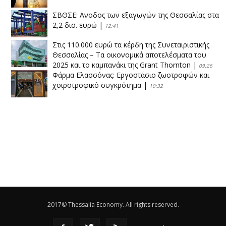
ΣΒΘΣΕ: Aνοδος των εξαγωγών της Θεσσαλίας στα
2,2 δισ. ευρώ
|
12:41
Στις 110.000 ευρώ τα κέρδη της Συνεταιριστικής
Θεσσαλίας – Τα οικονομικά αποτελέσματα του
2025 και το καμπανάκι της Grant Thornton
|
09:26
Φάρμα Ελασσόνας: Εργοστάσιο ζωοτροφών και
χοιροτροφικό συγκρότημα
|
10:32
Η Πειραιώς ολοκληρώνει την εξαγορά του ΙΑΣΩ
|
14:53
Το νέο ΜΙΔΑ αλλάζει τα δεδομένα στον
θεσσαλικό κάμπο
|
12:16
Eλεγχοι της Περιφέρειας Θεσσαλίας σε 10 μονάδες
ανακύκλωσης
|
16:25
2017© Thessalia Economy. All rights reserved.