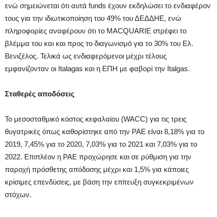
ενώ σημειώνεται ότι αυτά funds έχουν εκδηλώσει το ενδιαφέρον
τους για την ιδιωτικοποίηση του 49% του ΔΕΔΔΗΕ, ενώ
πληροφορίες αναφέρουν ότι το MACQUARIE στρέφει το
βλέμμα του και και προς το διαγωνισμό για το 30% του Ελ.
Βενιζέλος. Τελικά ως ενδιαφερόμενοι μέχρι τέλους
εμφανίζονταν οι Italagas και η EΠH με φαβορί την Italgas.
Σταθερές αποδόσεις
Το μεσοσταθμικό κόστος κεφαλαίου (WACC) για τις τρεις
θυγατρικές όπως καθορίστηκε από την ΡΑΕ είναι 8,18% για το
2019, 7,45% για το 2020, 7,03% για το 2021 και 7,03% για το
2022. Επιπλέον η ΡΑΕ προχώρησε και σε ρύθμιση για την
παροχή πρόσθετης απόδοσης μέχρι και 1,5% για κάποιες
κρίσιμες επενδύσεις, με βάση την επίτευξη συγκεκριμένων
στόχων.