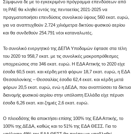
Σύμφωνα δε με το εγκεκριμένο πρόγραμμα επενδύσεων από
τη ΡΑΕ θα κληθεί εντός της πενταετίας 2021-2025 να
πραγματοποιήσει επενδύσεις συνολικού ύψους 560 εκατ. ευρώ,
για να αναπτυχθούν 2.724 χιλιόμετρα δικτύου φυσικού αερίου
και θα συνδεθούν 254.791 νέοι καταναλωτές.
Το συνολικό ενεργητικό της ΔΕΠΑ Υποδομών έφτασε στα τέλη
του 2020 τα 958,7 εκατ. με τις συνολικές μακροπρόθεσμες
υποχρεώσεις στα 346 εκατ. ευρώ. Η ΕΔΑ Αττικής το 2020 είχε
έσοδα 60,5 εκατ. και κέρδη μετά φόρων 18,7 εκατ. ευρώ, η ΕΔΑ
Θεσσαλονίκης – Θεσσαλίας έσοδα 62,4 εκατ. και κέρδη μετά
φόρων 20,5 εκατ. ευρώ, ενώ η ΔΕΔΑ, που αναπτύσσει τα δίκτυα
διανομής φυσικού αερίου στην υπόλοιπη Ελλάδα είχε πέρυσι
έσοδα 6,26 εκατ. και ζημιές 2,6 εκατ. ευρώ.
Ο πλειοδότης θα αποκτήσει επίσης 100% της ΕΔΑ Αττικής, το
100% της ΔΕΔΑ, καθώς και το 51% της ΕΔΑ ΘΕΣΣ. Για το
υπόλοιπο 49% της ΕΔΑ ΘΕΣΣ θα πρέπει να υποβληθεί