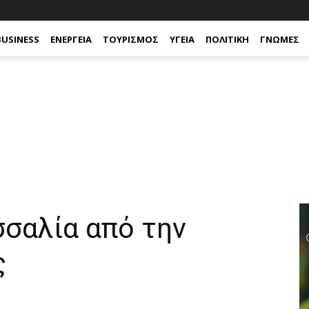
BUSINESS
ΕΝΈΡΓΕΙΑ
ΤΟΥΡΙΣΜΌΣ
ΥΓΕΊΑ
ΠΟΛΙΤΙΚΉ
ΓΝΏΜΕΣ
σσαλία από την
ς