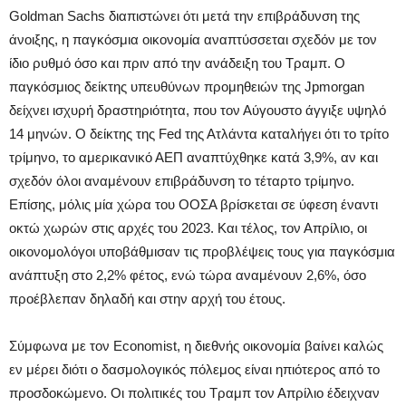
Goldman Sachs διαπιστώνει ότι μετά την επιβράδυνση της
άνοιξης, η παγκόσμια οικονομία αναπτύσσεται σχεδόν με τον
ίδιο ρυθμό όσο και πριν από την ανάδειξη του Τραμπ. Ο
παγκόσμιος δείκτης υπευθύνων προμηθειών της Jpmorgan
δείχνει ισχυρή δραστηριότητα, που τον Αύγουστο άγγιξε υψηλό
14 μηνών. Ο δείκτης της Fed της Ατλάντα καταλήγει ότι το τρίτο
τρίμηνο, το αμερικανικό ΑΕΠ αναπτύχθηκε κατά 3,9%, αν και
σχεδόν όλοι αναμένουν επιβράδυνση το τέταρτο τρίμηνο.
Επίσης, μόλις μία χώρα του ΟΟΣΑ βρίσκεται σε ύφεση έναντι
οκτώ χωρών στις αρχές του 2023. Και τέλος, τον Απρίλιο, οι
οικονομολόγοι υποβάθμισαν τις προβλέψεις τους για παγκόσμια
ανάπτυξη στο 2,2% φέτος, ενώ τώρα αναμένουν 2,6%, όσο
προέβλεπαν δηλαδή και στην αρχή του έτους.
Σύμφωνα με τον Economist, η διεθνής οικονομία βαίνει καλώς
εν μέρει διότι ο δασμολογικός πόλεμος είναι ηπιότερος από το
προσδοκώμενο. Οι πολιτικές του Τραμπ τον Απρίλιο έδειχναν