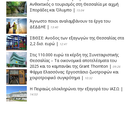
Ανθεκτικός ο τουρισμός στη Θεσσαλία με αιχμή
Σποράδες και Όλυμπο
|
15:04
Άγνωστο ποιοι αναλαμβάνουν τα έργα του
ΔΕΔΔΗΕ
|
13:40
ΣΒΘΣΕ: Aνοδος των εξαγωγών της Θεσσαλίας στα
2,2 δισ. ευρώ
|
12:41
Στις 110.000 ευρώ τα κέρδη της Συνεταιριστικής
Θεσσαλίας – Τα οικονομικά αποτελέσματα του
2025 και το καμπανάκι της Grant Thornton
|
09:26
Φάρμα Ελασσόνας: Εργοστάσιο ζωοτροφών και
χοιροτροφικό συγκρότημα
|
10:32
Η Πειραιώς ολοκληρώνει την εξαγορά του ΙΑΣΩ
|
14:53
Το νέο ΜΙΔΑ αλλάζει τα δεδομένα στον
θεσσαλικό κάμπο
|
12:16
Eλεγχοι της Περιφέρειας Θεσσαλίας σε 10 μονάδες