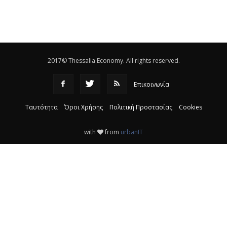
ανακύκλωσης
|
16:25
Η απελευθέρωση της αγοράς ενώνει τα Θεσσαλικά
ΚΤΕΛ
|
16:17
2017© Thessalia Economy. All rights reserved.
Επικοινωνία
Ταυτότητα
Όροι Χρήσης
Πολιτική Προστασίας
Cookies
with
from
urbanIT