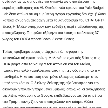
αυξάνοντας τις ανησυχίες για ανεργία ως αποτέλεσμα της
ευρείας υιοθέτησης του ΑΙ. Ωστόσο, νέα έρευνα του Yale Budget
Lab διαπιστώνει ότι «η ευρύτερη αγορά εργασίας δεν έχει βιώσει
κάποια ισχυρή αναταραχή μετά το λανσάρισμα του CHATGPT».
Εκτός ΗΠΑ δεν υπάρχουν καν ενδείξεις περί επιβράδυνσης της
απασχόλησης. Το πρώτο εξάμηνο του έτους οι υπόλοιπες 37
χώρες του ΟΟΣΑ προσέθεσαν 3 εκατ. θέσεις.
Τρίτος προβληματισμός υπάρχει σε ό,τι αφορά την
καταναλωτική εμπιστοσύνη. Μολονότι ο σχετικός δείκτης στις
ΗΠΑ βγήκε από τα χαμηλά του Απριλίου και του Μαΐου,
παραμένει πολύ χαμηλότερος από την περίοδο πριν από την
πανδημία. Η κατάσταση είναι μόνο ελαφρώς καλύτερη στον
υπόλοιπο κόσμο. Ο διεθνής δείκτης της αβεβαιότητας για την
οικονομική πολιτική παραμένει υψηλός, όπως και οι αναζητήσεις
της λέξης «δασμοί» στο Google, επιβεβαιώνοντας ότι τα μέτρα
του Τραμπ συνεχίζουν να απασχολούν τον κόσμο. Αλλοι
φοβούνται για «φούσκα» της ΑΙ και περαιτέρω επιδείνωση της