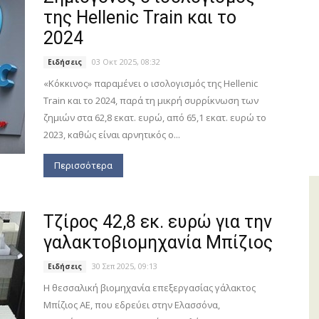
της Hellenic Train και το
2024
03 Οκτ 2025, 08:32
Ειδήσεις
«Κόκκινος» παραμένει ο ισολογισμός της Hellenic
Train και το 2024, παρά τη μικρή συρρίκνωση των
ζημιών στα 62,8 εκατ. ευρώ, από 65,1 εκατ. ευρώ το
2023, καθώς είναι αρνητικός ο...
Περισσότερα
Τζίρος 42,8 εκ. ευρώ για την
γαλακτοβιομηχανία Μπίζιος
30 Σεπ 2025, 09:13
Ειδήσεις
Η θεσσαλική βιομηχανία επεξεργασίας γάλακτος
Μπίζιος ΑΕ, που εδρεύει στην Ελασσόνα,