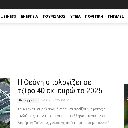
BUSINESS
ΕΝΈΡΓΕΙΑ
ΤΟΥΡΙΣΜΌΣ
ΥΓΕΊΑ
ΠΟΛΙΤΙΚΉ
ΓΝΏΜΕΣ
Η Θεόνη υπολογίζει σε
τζίρο 40 εκ. ευρώ το 2025
24 Οκτ 2025, 08:44
Βιομηχανία
Τα 40 εκατ. ευρώ αναμένεται να αγγίξουν εφέτος οι
πωλήσεις της A.H.B. Group του ελληνοαμερικανού
Δημήτρη Τσέλιου, γνωστής από το φυσικό μεταλλικό