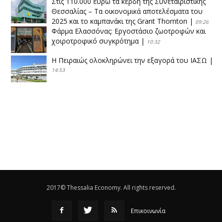
Στις 110.000 ευρώ τα κέρδη της Συνεταιριστικής
Θεσσαλίας – Τα οικονομικά αποτελέσματα του
2025 και το καμπανάκι της Grant Thornton
|
09:26
Φάρμα Ελασσόνας: Εργοστάσιο ζωοτροφών και
χοιροτροφικό συγκρότημα
|
10:32
Η Πειραιώς ολοκληρώνει την εξαγορά του ΙΑΣΩ
|
14:53
Το νέο ΜΙΔΑ αλλάζει τα δεδομένα στον
θεσσαλικό κάμπο
|
12:16
Eλεγχοι της Περιφέρειας Θεσσαλίας σε 10 μονάδες
ανακύκλωσης
|
16:25
Η απελευθέρωση της αγοράς ενώνει τα Θεσσαλικά
ΚΤΕΛ
|
16:17
2017© Thessalia Economy. All rights reserved.
Επικοινωνία