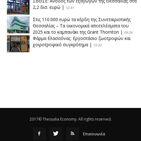
ΣΒΘΣΕ: Aνοδος των εξαγωγών της Θεσσαλίας στα
2,2 δισ. ευρώ
|
12:41
Στις 110.000 ευρώ τα κέρδη της Συνεταιριστικής
Θεσσαλίας – Τα οικονομικά αποτελέσματα του
2025 και το καμπανάκι της Grant Thornton
|
09:26
Φάρμα Ελασσόνας: Εργοστάσιο ζωοτροφών και
χοιροτροφικό συγκρότημα
|
10:32
Η Πειραιώς ολοκληρώνει την εξαγορά του ΙΑΣΩ
|
14:53
Το νέο ΜΙΔΑ αλλάζει τα δεδομένα στον
θεσσαλικό κάμπο
|
12:16
Eλεγχοι της Περιφέρειας Θεσσαλίας σε 10 μονάδες
ανακύκλωσης
|
16:25
2017© Thessalia Economy. All rights reserved.
Επικοινωνία