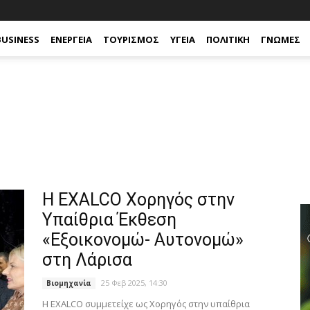
BUSINESS
ΕΝΈΡΓΕΙΑ
ΤΟΥΡΙΣΜΌΣ
ΥΓΕΊΑ
ΠΟΛΙΤΙΚΉ
ΓΝΏΜΕΣ
Η EXALCO Χορηγός στην
Υπαίθρια Έκθεση
«Εξοικονομώ- Αυτονομώ»
στη Λάρισα
25 Φεβ 2025, 14:30
Βιομηχανία
Η EXALCO συμμετείχε ως Χορηγός στην υπαίθρια