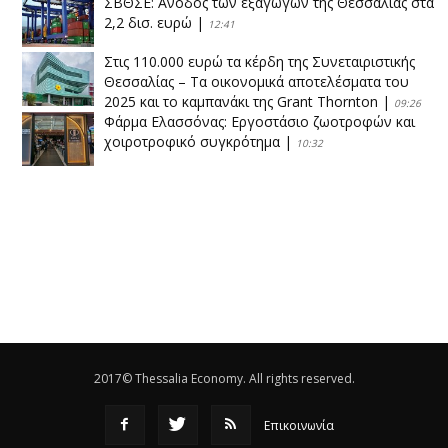
ΣΒΘΣΕ: Aνοδος των εξαγωγών της Θεσσαλίας στα
2,2 δισ. ευρώ
|
12:41
Στις 110.000 ευρώ τα κέρδη της Συνεταιριστικής
Θεσσαλίας – Τα οικονομικά αποτελέσματα του
2025 και το καμπανάκι της Grant Thornton
|
09:26
Φάρμα Ελασσόνας: Εργοστάσιο ζωοτροφών και
χοιροτροφικό συγκρότημα
|
10:32
Η Πειραιώς ολοκληρώνει την εξαγορά του ΙΑΣΩ
|
14:53
Το νέο ΜΙΔΑ αλλάζει τα δεδομένα στον
θεσσαλικό κάμπο
|
12:16
Eλεγχοι της Περιφέρειας Θεσσαλίας σε 10 μονάδες
ανακύκλωσης
|
16:25
2017© Thessalia Economy. All rights reserved.
Επικοινωνία