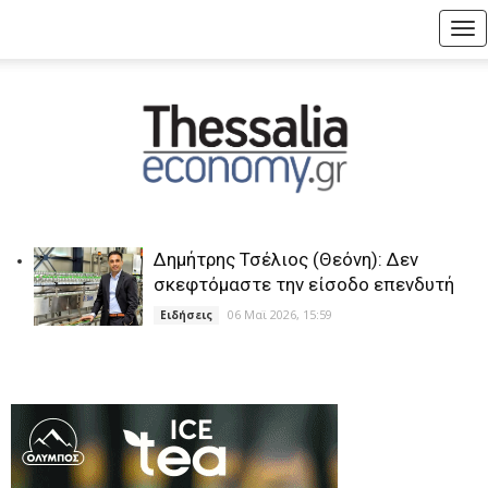
Tog
nav
Δημήτρης Τσέλιος (Θεόνη): Δεν
σκεφτόμαστε την είσοδο επενδυτή
06 Μαϊ 2026, 15:59
Ειδήσεις