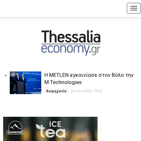
Tog
nav
Η METLEN εγκαινίασε στον Βόλο την
M Technologies
23 Ιουν 2026, 19:32
Βιομηχανία