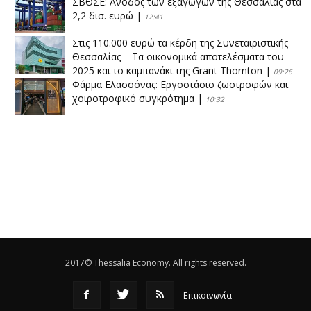
ΣΒΘΣΕ: Aνοδος των εξαγωγών της Θεσσαλίας στα
2,2 δισ. ευρώ
|
12:41
Στις 110.000 ευρώ τα κέρδη της Συνεταιριστικής
Θεσσαλίας – Τα οικονομικά αποτελέσματα του
2025 και το καμπανάκι της Grant Thornton
|
09:26
Φάρμα Ελασσόνας: Εργοστάσιο ζωοτροφών και
χοιροτροφικό συγκρότημα
|
10:32
Η Πειραιώς ολοκληρώνει την εξαγορά του ΙΑΣΩ
|
14:53
Το νέο ΜΙΔΑ αλλάζει τα δεδομένα στον
θεσσαλικό κάμπο
|
12:16
Eλεγχοι της Περιφέρειας Θεσσαλίας σε 10 μονάδες
ανακύκλωσης
|
16:25
2017© Thessalia Economy. All rights reserved.
Επικοινωνία