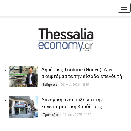
Tog
nav
Δημήτρης Τσέλιος (Θεόνη): Δεν
σκεφτόμαστε την είσοδο επενδυτή
06 Μαϊ 2026, 15:59
Ειδήσεις
Δυναμική ανάπτυξη για την
Συνεταιριστική Καρδίτσας
17 Ιουν 2025, 14:39
Τράπεζες