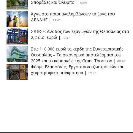
Σποράδες και Όλυμπο
|
15:04
Άγνωστο ποιοι αναλαμβάνουν τα έργα του
ΔΕΔΔΗΕ
|
13:40
ΣΒΘΣΕ: Aνοδος των εξαγωγών της Θεσσαλίας στα
2,2 δισ. ευρώ
|
12:41
Στις 110.000 ευρώ τα κέρδη της Συνεταιριστικής
Θεσσαλίας – Τα οικονομικά αποτελέσματα του
2025 και το καμπανάκι της Grant Thornton
|
09:26
Φάρμα Ελασσόνας: Εργοστάσιο ζωοτροφών και
χοιροτροφικό συγκρότημα
|
10:32
Η Πειραιώς ολοκληρώνει την εξαγορά του ΙΑΣΩ
|
14:53
Το νέο ΜΙΔΑ αλλάζει τα δεδομένα στον
θεσσαλικό κάμπο
|
12:16
Eλεγχοι της Περιφέρειας Θεσσαλίας σε 10 μονάδες
ανακύκλωσης
|
16:25