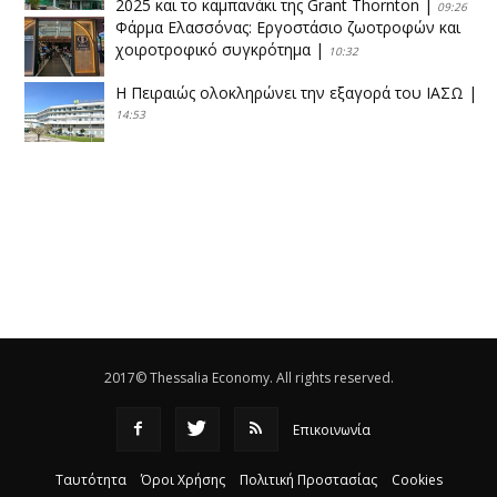
2025 και το καμπανάκι της Grant Thornton
|
09:26
Φάρμα Ελασσόνας: Εργοστάσιο ζωοτροφών και
χοιροτροφικό συγκρότημα
|
10:32
Η Πειραιώς ολοκληρώνει την εξαγορά του ΙΑΣΩ
|
14:53
Το νέο ΜΙΔΑ αλλάζει τα δεδομένα στον
θεσσαλικό κάμπο
|
12:16
Eλεγχοι της Περιφέρειας Θεσσαλίας σε 10 μονάδες
ανακύκλωσης
|
16:25
Η απελευθέρωση της αγοράς ενώνει τα Θεσσαλικά
ΚΤΕΛ
|
16:17
2017© Thessalia Economy. All rights reserved.
Επικοινωνία
Ταυτότητα
Όροι Χρήσης
Πολιτική Προστασίας
Cookies