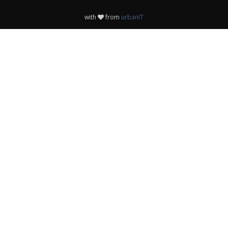
with
from
urbanIT