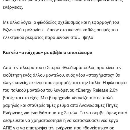
ενέργειας.
Με άλλα λόγια, ο φιλόδοξος σχεδιασμός και η εφαρμογή του
διζωνικού τιμολογίου... έπεσε στο «κενό» καθώς οι τιμές του
ηλεκτρικού ρεύματος παραμένουν στα… ψηλά!
Και νέο «στοίχημα» με αβέβαιο αποτέλεσμα
Από την πλευρά του ο Σπύρος Θεοδωρόπουλος προτείνει την
υιοθέτηση ενός άλλου μοντέλου, ενός νέου «στοιχήματος» θα
έλεγε κανείς, εκείνου που εφαρμόζεται στην Ιταλία. Η φιλοσοφία
του ιταλικού μοντέλου του λεγόμενου «Energy Release 2.0»
βασίζεται στο εξής: Μία βιομηχανία «δανείζεται» σε πολύ
χαμηλές και σταθερές τιμές ρεύμα από Ανανεώσιμες Πηγές
Ενέργειας για ένα διάστημα πχ 3 ετών. Για να συμβεί όμως αυτό
δεσμεύεται να χρηματοδοτήσει ή να κατασκευάσει νέα έργα
ΑΠΕ για να επιστρέψει την ενέργεια που «δανείστηκε» σε