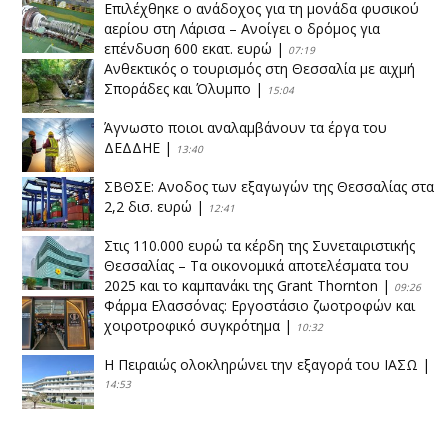
Επιλέχθηκε ο ανάδοχος για τη μονάδα φυσικού
αερίου στη Λάρισα – Ανοίγει ο δρόμος για
επένδυση 600 εκατ. ευρώ
|
07:19
Ανθεκτικός ο τουρισμός στη Θεσσαλία με αιχμή
Σποράδες και Όλυμπο
|
15:04
Άγνωστο ποιοι αναλαμβάνουν τα έργα του
ΔΕΔΔΗΕ
|
13:40
ΣΒΘΣΕ: Aνοδος των εξαγωγών της Θεσσαλίας στα
2,2 δισ. ευρώ
|
12:41
Στις 110.000 ευρώ τα κέρδη της Συνεταιριστικής
Θεσσαλίας – Τα οικονομικά αποτελέσματα του
2025 και το καμπανάκι της Grant Thornton
|
09:26
Φάρμα Ελασσόνας: Εργοστάσιο ζωοτροφών και
χοιροτροφικό συγκρότημα
|
10:32
Η Πειραιώς ολοκληρώνει την εξαγορά του ΙΑΣΩ
|
14:53
Το νέο ΜΙΔΑ αλλάζει τα δεδομένα στον
θεσσαλικό κάμπο
|
12:16