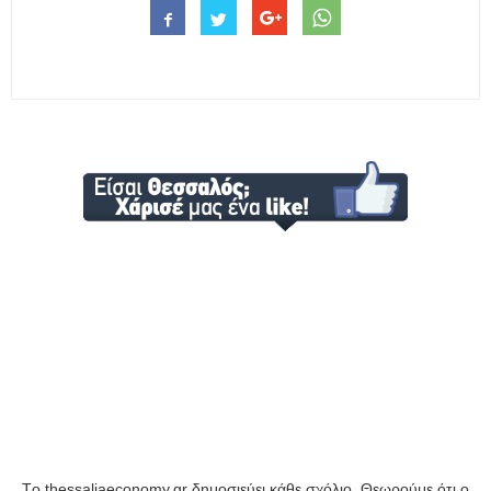
Tο thessaliaeconomy.gr δημοσιεύει κάθε σχόλιο. Θεωρούμε ότι ο