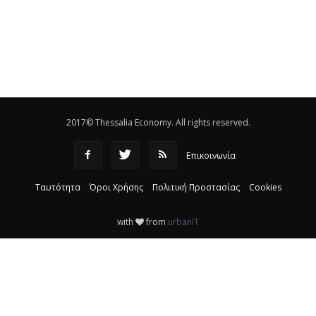
Eλεγχοι της Περιφέρειας Θεσσαλίας σε 10 μονάδες
ανακύκλωσης
|
16:25
Η απελευθέρωση της αγοράς ενώνει τα Θεσσαλικά
ΚΤΕΛ
|
16:17
2017© Thessalia Economy. All rights reserved.
Επικοινωνία
Ταυτότητα
Όροι Χρήσης
Πολιτική Προστασίας
Cookies
with
from
urbanIT