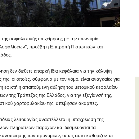
ς της ασφαλιστικής επιχείρησης με την επωνυμία
ν Ασφαλίσεων", προέβη η Επιτροπή Πιστωτικών και
λάδος.
ηση δεν διέθετε επαρκή ίδια κεφάλαια για την κάλυψη
ς, οι οποίες, σύμφωνα με τον νόμο, είναι αναγκαίες για
έστη εφικτή η απαιτούμενη αύξηση του μετοχικού κεφαλαίου
εων της Τράπεζας της Ελλάδος, για την εξυγίανσή της,
στικού χαρτοφυλακίου της, απέβησαν άκαρπες.
άδειας λειτουργίας αναστέλλεται η υποχρέωση της
λλων πληρωτέων παροχών και δεσμεύονται τα
 ικανοποίησης των προνομίων, όπως αυτά καθορίζονται