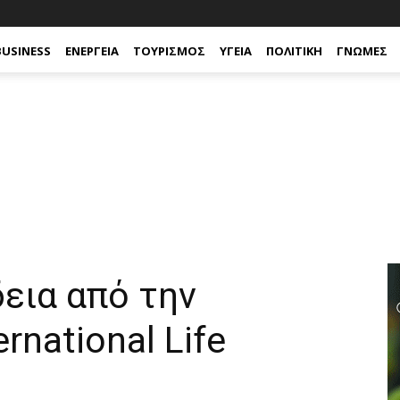
BUSINESS
ΕΝΈΡΓΕΙΑ
ΤΟΥΡΙΣΜΌΣ
ΥΓΕΊΑ
ΠΟΛΙΤΙΚΉ
ΓΝΏΜΕΣ
εια από την
rnational Life