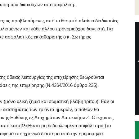
μίωση των δικαιούχων από ασφάλιση.
ες τις προβλεπόμενες από το θεσμικό πλαίσιο διαδικασίες
λισμένων και κάθε άλλου προνομιούχου δανειστή. Για
κε ασφαλιστικός εκκαθαριστής ο κ. Σωτήριος
της άδειας λειτουργίας της επιχείρησης θεωρούνται
άσεις της επιχείρησης (N.4364/2016 άρθρο 235).
 (μόνο υλική ζημία και σωματική βλάβη τρίτου): Εάν οι
υ διαστήματος των τριάντα ημερών, ο παθών θα
ικής Ευθύνης εξ Ατυχημάτων Αυτοκινήτων". Οι έχοντες
ς από καταβληθέντα μη δεδουλευμένα ασφάλιστρα (το
φορά στο χρονικό διάστημα από την ημερομηνία