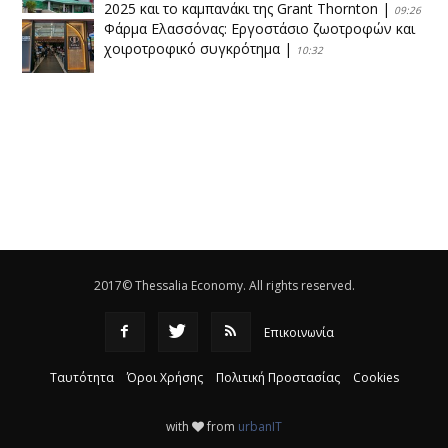
2025 και το καμπανάκι της Grant Thornton
|
09:26
Φάρμα Ελασσόνας: Εργοστάσιο ζωοτροφών και
χοιροτροφικό συγκρότημα
|
10:32
Η Πειραιώς ολοκληρώνει την εξαγορά του ΙΑΣΩ
|
14:53
Το νέο ΜΙΔΑ αλλάζει τα δεδομένα στον
θεσσαλικό κάμπο
|
12:16
Eλεγχοι της Περιφέρειας Θεσσαλίας σε 10 μονάδες
ανακύκλωσης
|
16:25
2017© Thessalia Economy. All rights reserved.
Επικοινωνία
Ταυτότητα
Όροι Χρήσης
Πολιτική Προστασίας
Cookies
with
from
urbanIT