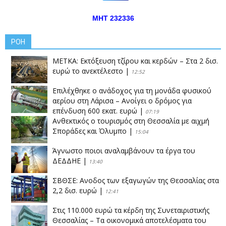
ΜΗΤ 232336
ΡΟΗ
ΜΕΤΚΑ: Εκτόξευση τζίρου και κερδών – Στα 2 δισ.
ευρώ το ανεκτέλεστο
|
12:52
Επιλέχθηκε ο ανάδοχος για τη μονάδα φυσικού
αερίου στη Λάρισα – Ανοίγει ο δρόμος για
επένδυση 600 εκατ. ευρώ
|
07:19
Ανθεκτικός ο τουρισμός στη Θεσσαλία με αιχμή
Σποράδες και Όλυμπο
|
15:04
Άγνωστο ποιοι αναλαμβάνουν τα έργα του
ΔΕΔΔΗΕ
|
13:40
ΣΒΘΣΕ: Aνοδος των εξαγωγών της Θεσσαλίας στα
2,2 δισ. ευρώ
|
12:41
Στις 110.000 ευρώ τα κέρδη της Συνεταιριστικής
Θεσσαλίας – Τα οικονομικά αποτελέσματα του