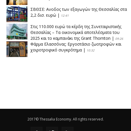
ΣΒΘΣΕ: Aνοδος των εξαγωγών της Θεσσαλίας στα
2,2 δισ. ευρώ
|
12:41
Στις 110.000 ευρώ τα κέρδη της Συνεταιριστικής
Θεσσαλίας – Τα οικονομικά αποτελέσματα του
2025 και το καμπανάκι της Grant Thornton
|
09:26
Φάρμα Ελασσόνας: Εργοστάσιο ζωοτροφών και
χοιροτροφικό συγκρότημα
|
10:32
Η Πειραιώς ολοκληρώνει την εξαγορά του ΙΑΣΩ
|
14:53
Το νέο ΜΙΔΑ αλλάζει τα δεδομένα στον
θεσσαλικό κάμπο
|
12:16
Eλεγχοι της Περιφέρειας Θεσσαλίας σε 10 μονάδες
ανακύκλωσης
|
16:25
2017© Thessalia Economy. All rights reserved.