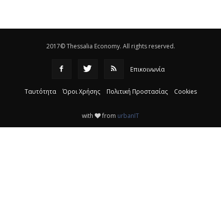
Eλεγχοι της Περιφέρειας Θεσσαλίας σε 10 μονάδες
ανακύκλωσης
|
16:25
2017© Thessalia Economy. All rights reserved.
Επικοινωνία
Ταυτότητα
Όροι Χρήσης
Πολιτική Προστασίας
Cookies
with
from
urbanIT