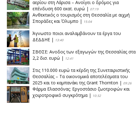
αερίου στη Λάρισα – Ανοίγει ο δρόμος για
επένδυση 600 εκατ. ευρώ
|
07:19
Ανθεκτικός ο τουρισμός στη Θεσσαλία με αιχμή
Σποράδες και Όλυμπο
|
15:04
Άγνωστο ποιοι αναλαμβάνουν τα έργα του
ΔΕΔΔΗΕ
|
13:40
ΣΒΘΣΕ: Aνοδος των εξαγωγών της Θεσσαλίας στα
2,2 δισ. ευρώ
|
12:41
Στις 110.000 ευρώ τα κέρδη της Συνεταιριστικής
Θεσσαλίας – Τα οικονομικά αποτελέσματα του
2025 και το καμπανάκι της Grant Thornton
|
09:26
Φάρμα Ελασσόνας: Εργοστάσιο ζωοτροφών και
χοιροτροφικό συγκρότημα
|
10:32
Η Πειραιώς ολοκληρώνει την εξαγορά του ΙΑΣΩ
|
14:53
Το νέο ΜΙΔΑ αλλάζει τα δεδομένα στον
θεσσαλικό κάμπο
|
12:16