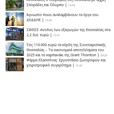
Σποράδες και Όλυμπο
|
15:04
Άγνωστο ποιοι αναλαμβάνουν τα έργα του
ΔΕΔΔΗΕ
|
13:40
ΣΒΘΣΕ: Aνοδος των εξαγωγών της Θεσσαλίας στα
2,2 δισ. ευρώ
|
12:41
Στις 110.000 ευρώ τα κέρδη της Συνεταιριστικής
Θεσσαλίας – Τα οικονομικά αποτελέσματα του
2025 και το καμπανάκι της Grant Thornton
|
09:26
Φάρμα Ελασσόνας: Εργοστάσιο ζωοτροφών και
χοιροτροφικό συγκρότημα
|
10:32
Η Πειραιώς ολοκληρώνει την εξαγορά του ΙΑΣΩ
|
14:53
Το νέο ΜΙΔΑ αλλάζει τα δεδομένα στον
θεσσαλικό κάμπο
|
12:16
Eλεγχοι της Περιφέρειας Θεσσαλίας σε 10 μονάδες
ανακύκλωσης
|
16:25