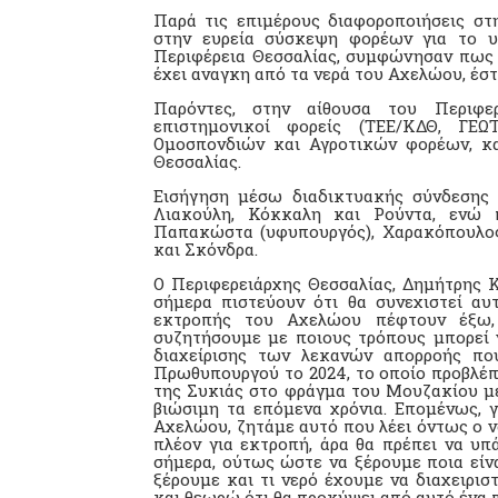
Παρά τις επιμέρους διαφοροποιήσεις στ
στην ευρεία σύσκεψη φορέων για το υ
Περιφέρεια Θεσσαλίας, συμφώνησαν πως ο
έχει αναγκη από τα νερά του Αχελώου, έστ
Παρόντες, στην αίθουσα του Περιφερ
επιστημονικοί φορείς (ΤΕΕ/ΚΔΘ, ΓΕΩ
Ομοσπονδιών και Αγροτικών φορέων, κα
Θεσσαλίας.
Εισήγηση μέσω διαδικτυακής σύνδεσης 
Λιακούλη, Κόκκαλη και Ρούντα, ενώ 
Παπακώστα (υφυπουργός), Χαρακόπουλος
και Σκόνδρα.
Ο Περιφερειάρχης Θεσσαλίας, Δημήτρης Κ
σήμερα πιστεύουν ότι θα συνεχιστεί α
εκτροπής του Αχελώου πέφτουν έξω,
συζητήσουμε με ποιους τρόπους μπορεί 
διαχείρισης των λεκανών απορροής πο
Πρωθυπουργού το 2024, το οποίο προβλέπ
της Συκιάς στο φράγμα του Μουζακίου μέ
βιώσιμη τα επόμενα χρόνια. Επομένως, 
Αχελώου, ζητάμε αυτό που λέει όντως ο ν
πλέον για εκτροπή, άρα θα πρέπει να υπ
σήμερα, ούτως ώστε να ξέρουμε ποια είνα
ξέρουμε και τι νερό έχουμε να διαχειρισ
και θεωρώ ότι θα προκύψει από αυτό ένα 