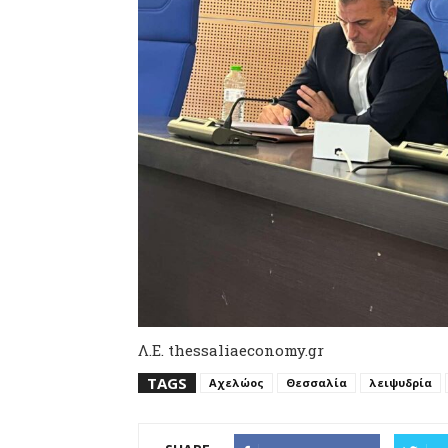
Λ.Ε. thessaliaeconomy.gr
TAGS
Αχελώος
Θεσσαλία
λειψυδρία