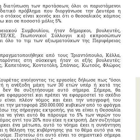
η διατύπωση των προτάσεων, όλοι οι παριστάμενοι
δατικό πρόβλημα που διοργάνωσε την Δευτέρα η
 στόχος είναι κοινός και ότι ο θεσσαλικός κάμπος
ω και σε ποσοστό μόλις 5%.
ειακού Συμβουλίου, ήταν δήμαρχοι, βουλευτές,
ΤΕΕ/ΚΕ, Γεωπονικοί Σύλλογοι κ.α) εκπροσώπων
ι όλο το τιμ των αξιωματούχων της Περιφέρειας
πραγματοποιήθηκε από τους Τριαντόπουλο, Κέλλα,
παρόντες στη σύσκεψη ήταν οι εξής βουλευτές:
, Καπετάνος, Κοντοτόλη, Σπάνιας, Κωτσός, Φλώρος
ουρέτας ανοίγοντας τις εργασίες δήλωσε πως “όσοι
υτή η ανέξοδη μάχη των 30 ετών υπέρ ή κατά της
 δεν θα συζητήσουμε αυτό σήμερα. Σήμερα, θα
να εφαρμοστεί και πρέπει να εφαρμοστεί το σχέδιο
υ είναι πλέον νόμος και έχει την υπογραφή του
ει την μεταφορά 250.000.000 κυβικών από το φράγμα
σω της σήραγγας εκτροπής, για να είναι η Θεσσαλία
για να γίνει αυτό θα πάρουμε το 5% των νερών του
όμος αντί του 20% που είχε η εκτροπή. Δεν συζητάμε
άρχει ένα μέτωπο, αυτό το νόημα έχει η συνάντηση
ι η θέληση της κυβέρνησης για το θέμα αυτό για να
τούμε. Πιστεύω ότι αυτό είναι το σημαντικό σήμερα
πολύ καλό αποτέλεσμα.”