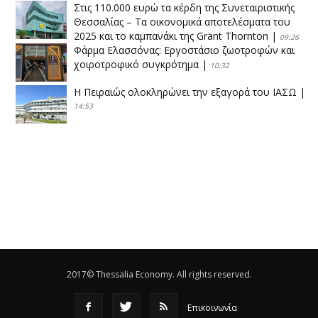
Στις 110.000 ευρώ τα κέρδη της Συνεταιριστικής
Θεσσαλίας – Τα οικονομικά αποτελέσματα του
2025 και το καμπανάκι της Grant Thornton
|
09:26
Φάρμα Ελασσόνας: Εργοστάσιο ζωοτροφών και
χοιροτροφικό συγκρότημα
|
10:32
Η Πειραιώς ολοκληρώνει την εξαγορά του ΙΑΣΩ
|
14:53
Το νέο ΜΙΔΑ αλλάζει τα δεδομένα στον
θεσσαλικό κάμπο
|
12:16
Eλεγχοι της Περιφέρειας Θεσσαλίας σε 10 μονάδες
ανακύκλωσης
|
16:25
Η απελευθέρωση της αγοράς ενώνει τα Θεσσαλικά
ΚΤΕΛ
|
16:17
2017© Thessalia Economy. All rights reserved.
Επικοινωνία