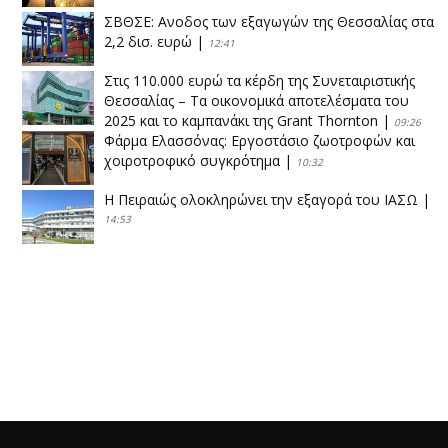
ΣΒΘΣΕ: Aνοδος των εξαγωγών της Θεσσαλίας στα
2,2 δισ. ευρώ
|
12:41
Στις 110.000 ευρώ τα κέρδη της Συνεταιριστικής
Θεσσαλίας – Τα οικονομικά αποτελέσματα του
2025 και το καμπανάκι της Grant Thornton
|
09:26
Φάρμα Ελασσόνας: Εργοστάσιο ζωοτροφών και
χοιροτροφικό συγκρότημα
|
10:32
Η Πειραιώς ολοκληρώνει την εξαγορά του ΙΑΣΩ
|
14:53
Το νέο ΜΙΔΑ αλλάζει τα δεδομένα στον
θεσσαλικό κάμπο
|
12:16
Eλεγχοι της Περιφέρειας Θεσσαλίας σε 10 μονάδες
ανακύκλωσης
|
16:25
Η απελευθέρωση της αγοράς ενώνει τα Θεσσαλικά
ΚΤΕΛ
|
16:17