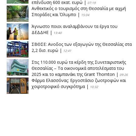
επένδυση 600 εκατ. ευρώ
|
07:19
Ανθεκτικός ο τουρισμός στη Θεσσαλία με αιχμή
Σποράδες και Όλυμπο
|
15:04
Άγνωστο ποιοι αναλαμβάνουν τα έργα του
ΔΕΔΔΗΕ
|
13:40
ΣΒΘΣΕ: Aνοδος των εξαγωγών της Θεσσαλίας στα
2,2 δισ. ευρώ
|
12:41
Στις 110.000 ευρώ τα κέρδη της Συνεταιριστικής
Θεσσαλίας – Τα οικονομικά αποτελέσματα του
2025 και το καμπανάκι της Grant Thornton
|
09:26
Φάρμα Ελασσόνας: Εργοστάσιο ζωοτροφών και
χοιροτροφικό συγκρότημα
|
10:32
Η Πειραιώς ολοκληρώνει την εξαγορά του ΙΑΣΩ
|
14:53
Το νέο ΜΙΔΑ αλλάζει τα δεδομένα στον
θεσσαλικό κάμπο
|
12:16
Eλεγχοι της Περιφέρειας Θεσσαλίας σε 10 μονάδες