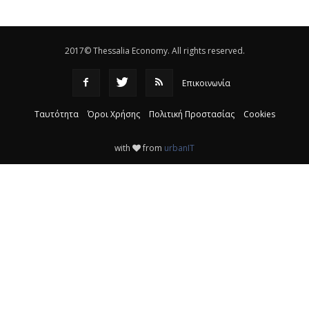
ανακύκλωσης
|
16:25
2017© Thessalia Economy. All rights reserved.
Επικοινωνία
Ταυτότητα
Όροι Χρήσης
Πολιτική Προστασίας
Cookies
with
from
urbanIT