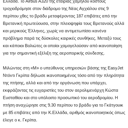
Ελλάδα. Το Airbus A320 της εταιρίας χαμηλού κόστους
τροχιοδρόμησε στον διάδρομο της Νέας Αγχιάλου στις 9
περίπου χθες το βράδυ μεταφέροντας 187 επιβάτες από την
Βρετανική πρωτεύουσα, στην πλειοψηφία τους Βρετανούς αλλά
και μερικούς Έλληνες, χωρίς να αντιμετωπίσει κανένα
πρόβλημα παρά τις δύσκολες καιρικές συνθήκες. Μεταξύ τους
και κάποιοι Βολιώτες οι οποίοι χαμογελούσαν από ικανοποίηση
για την σημαντική εξέλιξη της αεροπορικής σύνδεσης.
Μιλώντας στη «Μ» ο υπεύθυνος υπηρεσιών βάσης της EasyJet
Ντόντι Γκρίπα δήλωσε ικανοποιημένος τόσο από την πληρότητα
της πτήσης, αλλά και από την οργάνωση που υπάρχει,
εκφράζοντας τις ευχαριστίες του στον αερολιμενάρχη Κώστα
Ευσταθίου και στο υπόλοιπο προσωπικό του αεροδρομίου. Η
πτήση αναχώρησε στις 9.30 περίπου το βράδυ για το Γκάτγουικ
με 85 επιβάτες από την Κ.Ελλάδα, αριθμός ικανοποιητικός όπως
έλεγε ο κ. Γκρίπα.